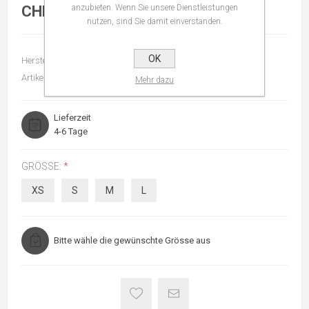
CHF 89,90
anzubieten. Wenn Sie unsere Dienstleistungen
CHF 139,90
nutzen, sind Sie damit einverstanden.
OK
Hersteller:
Fetiche Suances
Artikelnummer:
211161
Mehr dazu
Lieferzeit
4-6 Tage
GRÖSSE:
*
XS
S
M
L
Bitte wähle die gewünschte Grösse aus