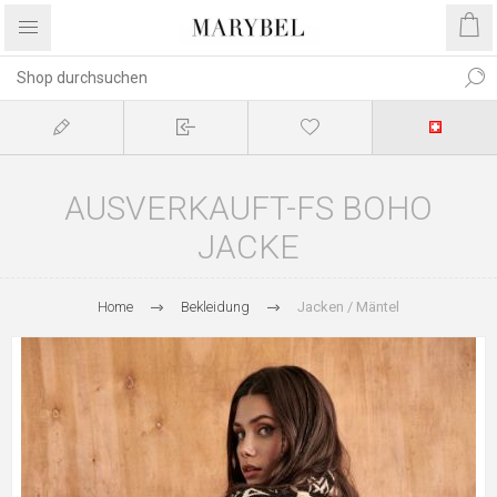
AUSVERKAUFT-FS BOHO
JACKE
Home
Bekleidung
Jacken / Mäntel