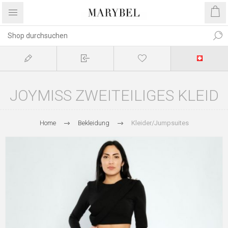
JOYMISS ZWEITEILIGES KLEID
Home
Bekleidung
Kleider/Jumpsuites