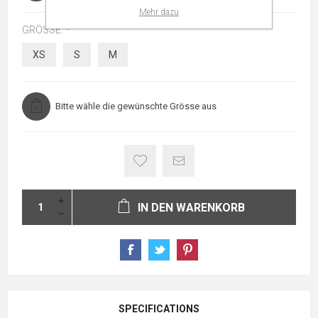
Mehr dazu
GRÖSSE:
*
XS
S
M
Bitte wähle die gewünschte Grösse aus
IN DEN WARENKORB
SPECIFICATIONS